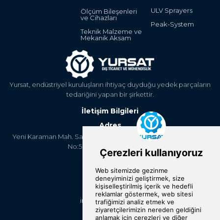
ULV Sprayers
Ölçüm Bileşenleri
ve Cihazları
Peak-System
Teknik Malzeme ve
Mekanik Aksam
Yursat, endüstriyel kuruluşların ihtiyaç duyduğu yedek parçaların
tedariğini yapan bir şirkettir.
İletişim Bilgileri
Adres
Yeni Karaman Mah. Sanayi Cad. 4. Kantar Sok. Asya Plaza Kat:5
No:505 Osmangazi/BURSA
Telefon
+90 224 2400304
E-Posta
info@yursat.com.tr
Bizi Takip Edin