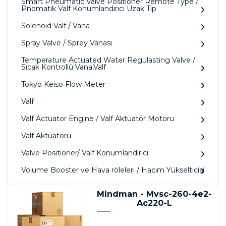
Smart Pneumatic Valve Positioner Remote Type /
Pnömatik Valf Konumlandırıcı Uzak Tip
Solenoid Valf / Vana
Spray Valve / Sprey Vanası
Temperature Actuated Water Regulasting Valve /
Sıcak Kontrollü Vana,Valf
Tokyo Keiso Flow Meter
Valf
Valf Actuator Engine / Valf Aktüatör Motoru
Valf Aktüatörü
Valve Positioner/ Valf Konumlandırıcı
Volume Booster ve Hava röleleri / Hacim Yükselticisi
Mindman - Mvsc-260-4e2-
Ac220-L