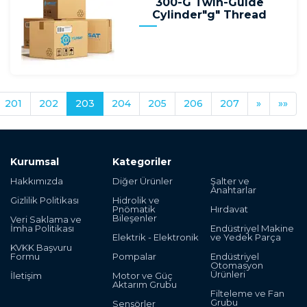
300-G Twin-Guide
Cylinder"g" Thread
201
202
203
204
205
206
207
»
»»
Kurumsal
Kategoriler
Hakkımızda
Diğer Ürünler
Şalter ve
Anahtarlar
Gizlilik Politikası
Hidrolik ve
Pnömatik
Hırdavat
Bileşenler
Veri Saklama ve
İmha Politikası
Endüstriyel Makine
Elektrik - Elektronik
ve Yedek Parça
KVKK Başvuru
Formu
Pompalar
Endüstriyel
Otomasyon
Ürünleri
İletişim
Motor ve Güç
Aktarım Grubu
Filteleme ve Fan
Grubu
Sensörler