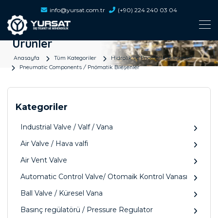
info@yursat.com.tr
(+90) 224 240 03 04
Ürünler
Anasayfa
Tüm Kategoriler
Hidrolik ve Pnömatik Bileşenler
Pneumatic Components / Pnömatik Bileşenler
Kategoriler
Industrial Valve / Valf / Vana
Air Valve / Hava valfi
Air Vent Valve
Automatic Control Valve/ Otomaik Kontrol Vanası
Ball Valve / Küresel Vana
Basınç regülatörü / Pressure Regulator