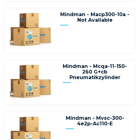
Mindman - Macp300-10a -
Not Available
Mindman - Mcqa-11-150-
260 G+cb
Pneumatikzylinder
Mindman - Mvsc-300-
4e2p-Ac110-E