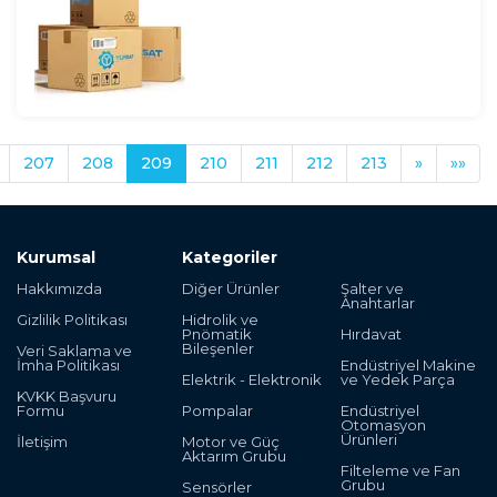
207
208
209
210
211
212
213
»
»»
Kurumsal
Kategoriler
Hakkımızda
Diğer Ürünler
Şalter ve
Anahtarlar
Gizlilik Politikası
Hidrolik ve
Pnömatik
Hırdavat
Bileşenler
Veri Saklama ve
İmha Politikası
Endüstriyel Makine
Elektrik - Elektronik
ve Yedek Parça
KVKK Başvuru
Formu
Pompalar
Endüstriyel
Otomasyon
Ürünleri
İletişim
Motor ve Güç
Aktarım Grubu
Filteleme ve Fan
Grubu
Sensörler