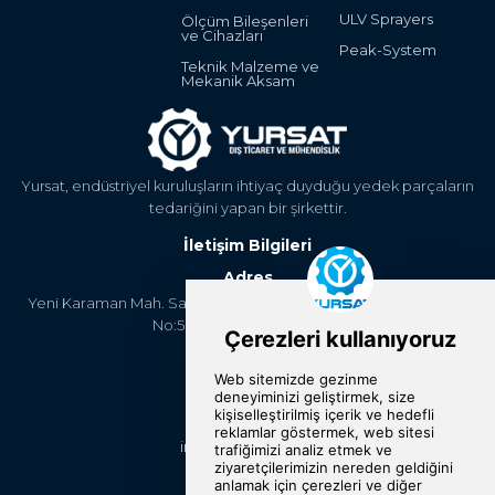
ULV Sprayers
Ölçüm Bileşenleri
ve Cihazları
Peak-System
Teknik Malzeme ve
Mekanik Aksam
Yursat, endüstriyel kuruluşların ihtiyaç duyduğu yedek parçaların
tedariğini yapan bir şirkettir.
İletişim Bilgileri
Adres
Yeni Karaman Mah. Sanayi Cad. 4. Kantar Sok. Asya Plaza Kat:5
No:505 Osmangazi/BURSA
Telefon
+90 224 2400304
E-Posta
info@yursat.com.tr
Bizi Takip Edin