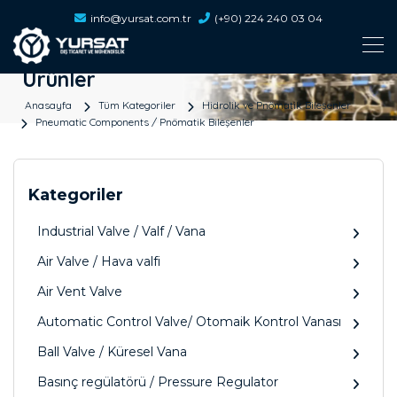
info@yursat.com.tr
(+90) 224 240 03 04
Ürünler
Anasayfa
Tüm Kategoriler
Hidrolik ve Pnömatik Bileşenler
Pneumatic Components / Pnömatik Bileşenler
Kategoriler
Industrial Valve / Valf / Vana
Air Valve / Hava valfi
Air Vent Valve
Automatic Control Valve/ Otomaik Kontrol Vanası
Ball Valve / Küresel Vana
Basınç regülatörü / Pressure Regulator