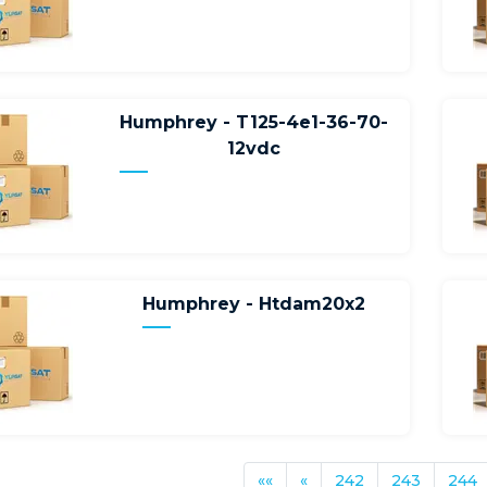
Humphrey - T125-4e1-36-70-
12vdc
Humphrey - Htdam20x2
««
«
242
243
244