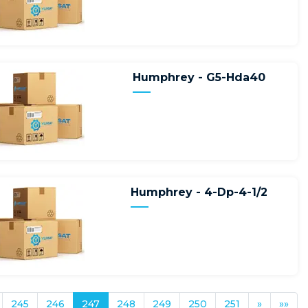
Humphrey - G5-Hda40
Humphrey - 4-Dp-4-1/2
245
246
247
248
249
250
251
»
»»