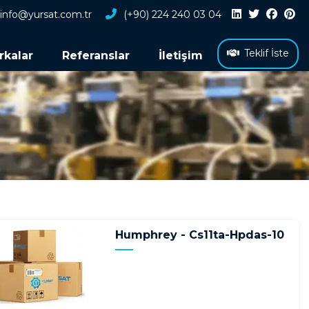
info@yursat.com.tr
(+90) 224 240 03 04
Teklif İste
rkalar
Referanslar
İletişim
Humphrey - Cs11ta-Hpdas-10