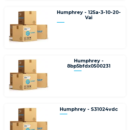
Humphrey - 125a-3-10-20-
Vai
Humphrey -
8bp5bfdx0500231
Humphrey - S31024vdc