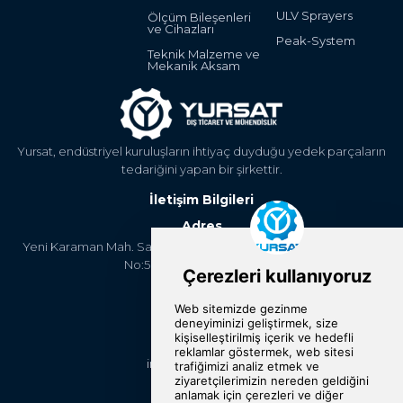
ULV Sprayers
Ölçüm Bileşenleri
ve Cihazları
Peak-System
Teknik Malzeme ve
Mekanik Aksam
Yursat, endüstriyel kuruluşların ihtiyaç duyduğu yedek parçaların
tedariğini yapan bir şirkettir.
İletişim Bilgileri
Adres
Yeni Karaman Mah. Sanayi Cad. 4. Kantar Sok. Asya Plaza Kat:5
No:505 Osmangazi/BURSA
Telefon
+90 224 2400304
E-Posta
info@yursat.com.tr
Bizi Takip Edin