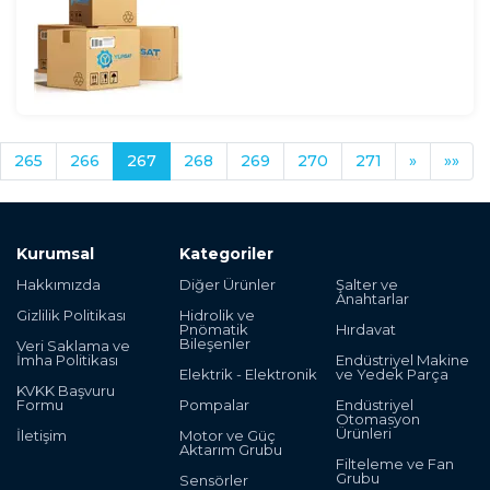
265
266
267
268
269
270
271
»
»»
Kurumsal
Kategoriler
Hakkımızda
Diğer Ürünler
Şalter ve
Anahtarlar
Gizlilik Politikası
Hidrolik ve
Pnömatik
Hırdavat
Bileşenler
Veri Saklama ve
İmha Politikası
Endüstriyel Makine
Elektrik - Elektronik
ve Yedek Parça
KVKK Başvuru
Formu
Pompalar
Endüstriyel
Otomasyon
Ürünleri
İletişim
Motor ve Güç
Aktarım Grubu
Filteleme ve Fan
Grubu
Sensörler