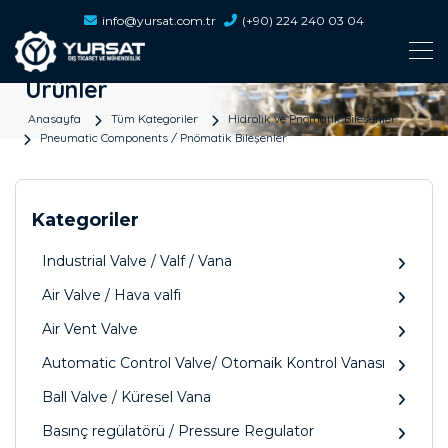
info@yursat.com.tr
(+90) 224 240 03 04
Ürünler
Anasayfa
Tüm Kategoriler
Hidrolik ve Pnömatik Bileşenler
Pneumatic Components / Pnömatik Bileşenler
Kategoriler
Industrial Valve / Valf / Vana
Air Valve / Hava valfi
Air Vent Valve
Automatic Control Valve/ Otomaik Kontrol Vanası
Ball Valve / Küresel Vana
Basınç regülatörü / Pressure Regulator