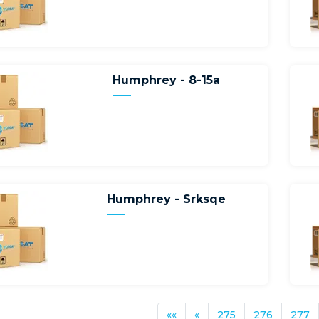
Humphrey - 8-15a
Humphrey - Srksqe
««
«
275
276
277