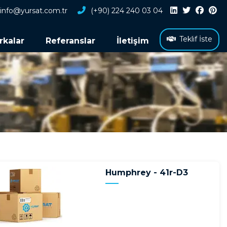
info@yursat.com.tr
(+90) 224 240 03 04
Teklif İste
rkalar
Referanslar
İletişim
Humphrey - 41r-D3