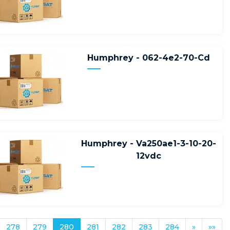
Humphrey - 062-4e2-70-Cd
Humphrey - Va250ae1-3-10-20-
12vdc
278
279
280
281
282
283
284
»
»»