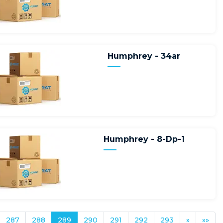
Humphrey - 34ar
Humphrey - 8-Dp-1
287
288
289
290
291
292
293
»
»»