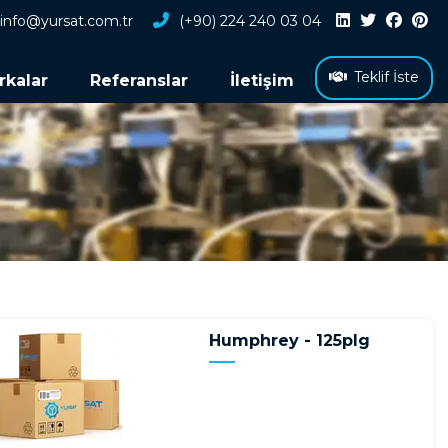
info@yursat.com.tr
(+90) 224 240 03 04
Teklif İste
rkalar
Referanslar
İletişim
Humphrey - 125plg