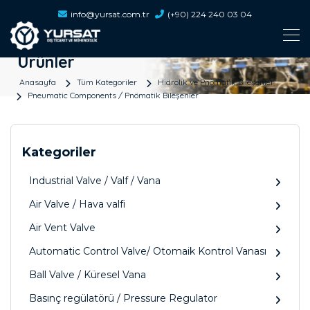
info@yursat.com.tr
(+90) 224 240 03 04
Ürünler
Anasayfa
Tüm Kategoriler
Hidrolik ve Pnömatik Bileşenler
Pneumatic Components / Pnömatik Bileşenler
Kategoriler
Industrial Valve / Valf / Vana
Air Valve / Hava valfi
Air Vent Valve
Automatic Control Valve/ Otomaik Kontrol Vanası
Ball Valve / Küresel Vana
Basınç regülatörü / Pressure Regulator