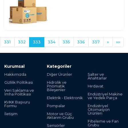
331
332
333
334
335
336
337
»
»»
Kurumsal
Kategoriler
Hakkımızda
Diğer Ürünler
Şalter ve
Anahtarlar
Gizlilik Politikası
Hidrolik ve
Pnömatik
Hırdavat
Bileşenler
Veri Saklama ve
İmha Politikası
Endüstriyel Makine
Elektrik - Elektronik
ve Yedek Parça
KVKK Başvuru
Formu
Pompalar
Endüstriyel
Otomasyon
Ürünleri
İletişim
Motor ve Güç
Aktarım Grubu
Filteleme ve Fan
Grubu
Sensörler