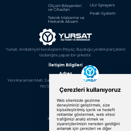
ULV Sprayers
Ölçüm Bileşenleri
ve Cihazları
Peak-System
Teknik Malzeme ve
Mekanik Aksam
Yursat, endüstriyel kuruluşların ihtiyaç duyduğu yedek parçaların
tedariğini yapan bir şirkettir.
İletişim Bilgileri
Adres
Yeni Karaman Mah. Sanayi Cad. 4. Kantar Sok. Asya Plaza Kat:5
No:505 Osmangazi/BURSA
Telefon
+90 224 2400304
E-Posta
info@yursat.com.tr
Bizi Takip Edin