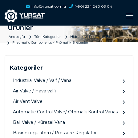
info@yursat.com.tr
(+90) 224 240 03 04
Ürünler
Anasayfa
Tüm Kategoriler
Hidrolik ve Pnömatik Bileşenler
Pneumatic Components / Pnömatik Bileşenler
Kategoriler
Industrial Valve / Valf / Vana
Air Valve / Hava valfi
Air Vent Valve
Automatic Control Valve/ Otomaik Kontrol Vanası
Ball Valve / Küresel Vana
Basınç regülatörü / Pressure Regulator