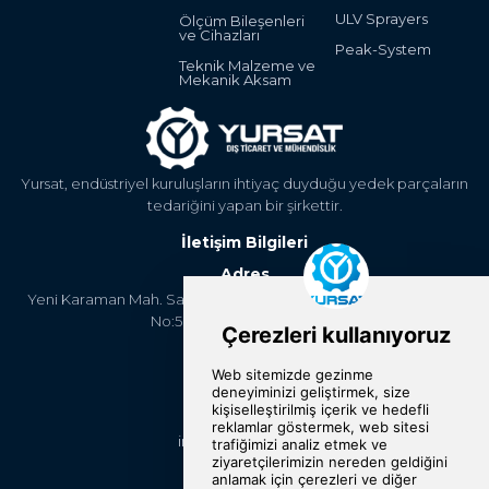
ULV Sprayers
Ölçüm Bileşenleri
ve Cihazları
Peak-System
Teknik Malzeme ve
Mekanik Aksam
Yursat, endüstriyel kuruluşların ihtiyaç duyduğu yedek parçaların
tedariğini yapan bir şirkettir.
İletişim Bilgileri
Adres
Yeni Karaman Mah. Sanayi Cad. 4. Kantar Sok. Asya Plaza Kat:5
No:505 Osmangazi/BURSA
Telefon
+90 224 2400304
E-Posta
info@yursat.com.tr
Bizi Takip Edin