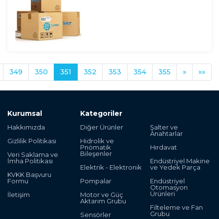
349
350
351
352
353
354
355
»
»»
Kurumsal
Kategoriler
Hakkımızda
Diğer Ürünler
Şalter ve
Anahtarlar
Gizlilik Politikası
Hidrolik ve
Pnömatik
Hırdavat
Bileşenler
Veri Saklama ve
İmha Politikası
Endüstriyel Makine
Elektrik - Elektronik
ve Yedek Parça
KVKK Başvuru
Formu
Pompalar
Endüstriyel
Otomasyon
Ürünleri
İletişim
Motor ve Güç
Aktarım Grubu
Filteleme ve Fan
Grubu
Sensörler