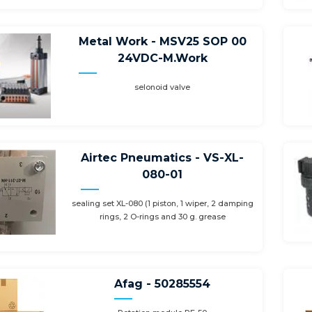
Metal Work - MSV25 SOP 00
24VDC-M.Work
selonoid valve
Airtec Pneumatics - VS-XL-
080-01
sealing set XL-080 (1 piston, 1 wiper, 2 damping
rings, 2 O-rings and 30 g. grease
Afag - 50285554