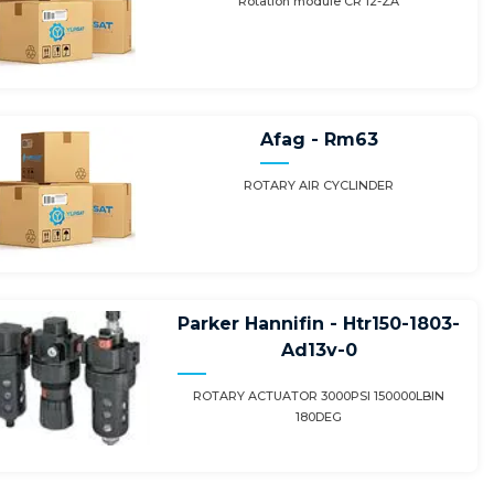
Rotation module CR 12-ZA
Afag - Rm63
ROTARY AIR CYCLINDER
Parker Hannifin - Htr150-1803-
Ad13v-0
ROTARY ACTUATOR 3000PSI 150000LBIN
180DEG