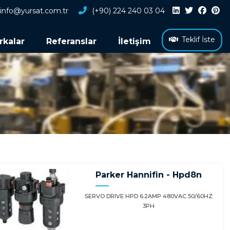
info@yursat.com.tr
(+90) 224 240 03 04
Teklif İste
rkalar
Referanslar
İletişim
Parker Hannifin - Hpd8n
SERVO DRIVE HPD 6.2AMP 480VAC 50/60HZ
3PH