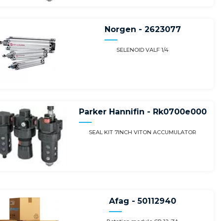
Norgen - 2623077
SELENOID VALF 1/4
Parker Hannifin - Rk0700e000
SEAL KIT 7INCH VITON ACCUMULATOR
Afag - 50112940