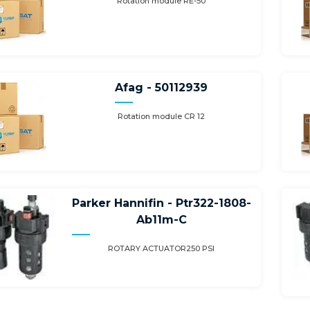
Rotation module RE-50
Afag - 50112939
Rotation module CR 12
Parker Hannifin - Ptr322-1808-
Ab11m-C
ROTARY ACTUATOR250 PSI