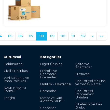
4
85
86
87
88
89
90
91
92
»
»»
Kurumsal
Kategoriler
Hakkımızda
Diğer Ürünler
Şalter ve
Anahtarlar
Gizlilik Politikası
Hidrolik ve
Pnömatik
Hırdavat
Bileşenler
Veri Saklama ve
İmha Politikası
Endüstriyel Makine
Elektrik - Elektronik
ve Yedek Parça
KVKK Başvuru
Formu
Pompalar
Endüstriyel
Otomasyon
Ürünleri
İletişim
Motor ve Güç
Aktarım Grubu
Filteleme ve Fan
Grubu
Sensörler