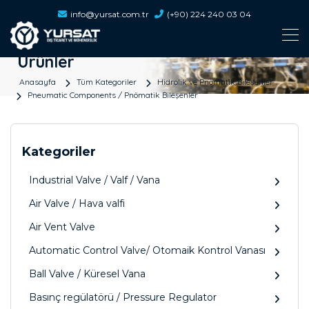
info@yursat.com.tr
(+90) 224 240 03 04
Ürünler
Anasayfa
Tüm Kategoriler
Hidrolik ve Pnömatik Bileşenler
Pneumatic Components / Pnömatik Bileşenler
Kategoriler
Industrial Valve / Valf / Vana
Air Valve / Hava valfi
Air Vent Valve
Automatic Control Valve/ Otomaik Kontrol Vanası
Ball Valve / Küresel Vana
Basınç regülatörü / Pressure Regulator