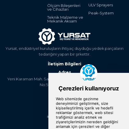
ULV Sprayers
Ölçüm Bileşenleri
ve Cihazları
Peak-System
Teknik Malzeme ve
Mekanik Aksam
Yursat, endüstriyel kuruluşların ihtiyaç duyduğu yedek parçaların
tedariğini yapan bir şirkettir.
İletişim Bilgileri
Adres
Yeni Karaman Mah. Sanayi Cad. 4. Kantar Sok. Asya Plaza Kat:5
No:505 Osmangazi/BURSA
Telefon
+90 224 2400304
E-Posta
info@yursat.com.tr
Bizi Takip Edin