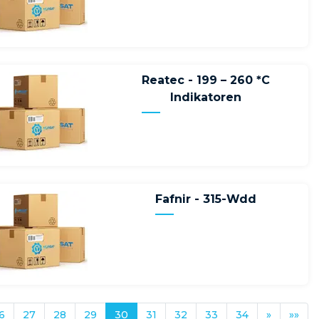
Reatec - 199 – 260 *C
Indikatoren
Fafnir - 315-Wdd
6
27
28
29
30
31
32
33
34
»
»»