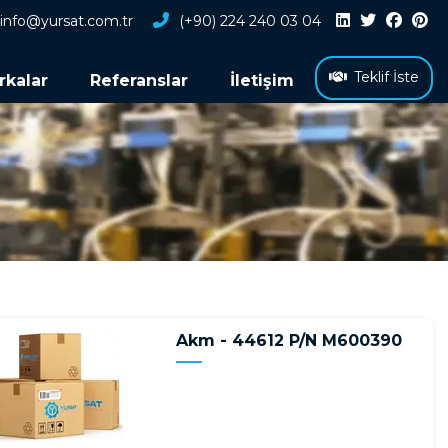
info@yursat.com.tr
(+90) 224 240 03 04
Teklif İste
rkalar
Referanslar
İletişim
Akm - 44612 P/N M600390