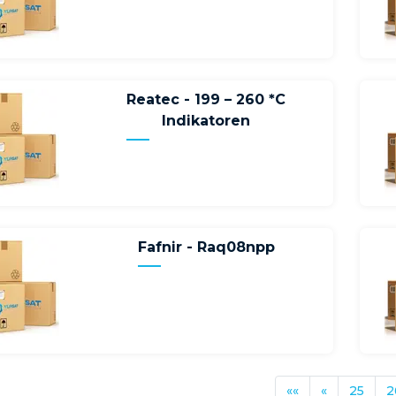
Reatec - 199 – 260 *C
Indikatoren
Fafnir - Raq08npp
««
«
25
2