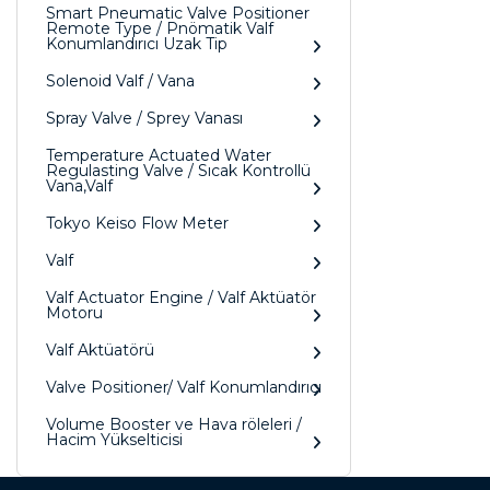
Smart Pneumatic Valve Positioner
Remote Type / Pnömatik Valf
Konumlandırıcı Uzak Tip
Solenoid Valf / Vana
Spray Valve / Sprey Vanası
Temperature Actuated Water
Regulasting Valve / Sıcak Kontrollü
Vana,Valf
Tokyo Keiso Flow Meter
Valf
Valf Actuator Engine / Valf Aktüatör
Motoru
Valf Aktüatörü
Valve Positioner/ Valf Konumlandırıcı
Volume Booster ve Hava röleleri /
Hacim Yükselticisi