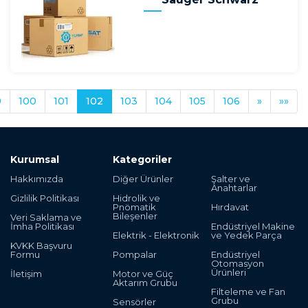
9
100
101
102
103
104
105
106
»
»»
Kurumsal
Kategoriler
Hakkımızda
Diğer Ürünler
Şalter ve
Anahtarlar
Gizlilik Politikası
Hidrolik ve
Pnömatik
Hırdavat
Bileşenler
Veri Saklama ve
İmha Politikası
Endüstriyel Makine
Elektrik - Elektronik
ve Yedek Parça
KVKK Başvuru
Formu
Pompalar
Endüstriyel
Otomasyon
Ürünleri
İletişim
Motor ve Güç
Aktarım Grubu
Filteleme ve Fan
Grubu
Sensörler