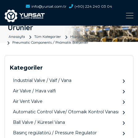
info@yursat.com.tr
(+90) 224 240 03 04
Ürünler
Anasayfa
Tüm Kategoriler
Hidrolik ve Pnömatik Bileşenler
Pneumatic Components / Pnömatik Bileşenler
Kategoriler
Industrial Valve / Valf / Vana
Air Valve / Hava valfi
Air Vent Valve
Automatic Control Valve/ Otomaik Kontrol Vanası
Ball Valve / Küresel Vana
Basınç regülatörü / Pressure Regulator