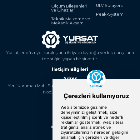
ULV Sprayers
Ölçüm Bileşenleri
ve Cihazları
Peak-System
Teknik Malzeme ve
Mekanik Aksam
Yursat, endüstriyel kuruluşların ihtiyaç duyduğu yedek parçaların
tedariğini yapan bir şirkettir.
İletişim Bilgileri
Adres
Yeni Karaman Mah. Sanayi Cad. 4. Kantar Sok. Asya Plaza Kat:5
No:505 Osmangazi/BURSA
Telefon
+90 224 2400304
E-Posta
info@yursat.com.tr
Bizi Takip Edin