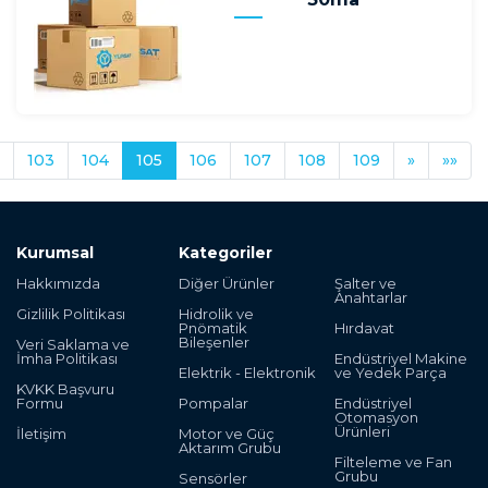
103
104
105
106
107
108
109
»
»»
Kurumsal
Kategoriler
Hakkımızda
Diğer Ürünler
Şalter ve
Anahtarlar
Gizlilik Politikası
Hidrolik ve
Pnömatik
Hırdavat
Bileşenler
Veri Saklama ve
İmha Politikası
Endüstriyel Makine
Elektrik - Elektronik
ve Yedek Parça
KVKK Başvuru
Formu
Pompalar
Endüstriyel
Otomasyon
Ürünleri
İletişim
Motor ve Güç
Aktarım Grubu
Filteleme ve Fan
Grubu
Sensörler