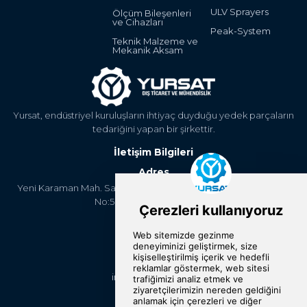
ULV Sprayers
Ölçüm Bileşenleri
ve Cihazları
Peak-System
Teknik Malzeme ve
Mekanik Aksam
Yursat, endüstriyel kuruluşların ihtiyaç duyduğu yedek parçaların
tedariğini yapan bir şirkettir.
İletişim Bilgileri
Adres
Yeni Karaman Mah. Sanayi Cad. 4. Kantar Sok. Asya Plaza Kat:5
No:505 Osmangazi/BURSA
Telefon
+90 224 2400304
E-Posta
info@yursat.com.tr
Bizi Takip Edin