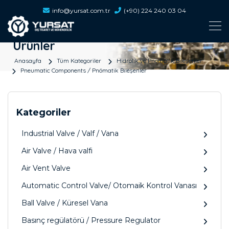
info@yursat.com.tr
(+90) 224 240 03 04
Ürünler
Anasayfa
Tüm Kategoriler
Hidrolik ve Pnömatik Bileşenler
Pneumatic Components / Pnömatik Bileşenler
Kategoriler
Industrial Valve / Valf / Vana
Air Valve / Hava valfi
Air Vent Valve
Automatic Control Valve/ Otomaik Kontrol Vanası
Ball Valve / Küresel Vana
Basınç regülatörü / Pressure Regulator