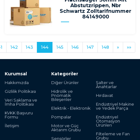
Abstutzrippen, Nbr
Schwartz Zolltarifnummer
84149000
41
142
143
144
145
146
147
148
»
»»
Kurumsal
Kategoriler
Hakkımızda
Diğer Ürünler
Şalter ve
Anahtarlar
Gizlilik Politikası
Hidrolik ve
Pnömatik
Hırdavat
Bileşenler
Veri Saklama ve
İmha Politikası
Endüstriyel Makine
Elektrik - Elektronik
ve Yedek Parça
KVKK Başvuru
Formu
Pompalar
Endüstriyel
Otomasyon
Ürünleri
İletişim
Motor ve Güç
Aktarım Grubu
Filteleme ve Fan
Grubu
Sensörler