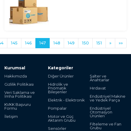
44
145
146
147
148
149
150
151
»
»»
Kurumsal
Kategoriler
Hakkımızda
Diğer Ürünler
Şalter ve
Anahtarlar
Gizlilik Politikası
Hidrolik ve
Pnömatik
Hırdavat
Bileşenler
Veri Saklama ve
İmha Politikası
Endüstriyel Makine
Elektrik - Elektronik
ve Yedek Parça
KVKK Başvuru
Formu
Pompalar
Endüstriyel
Otomasyon
Ürünleri
İletişim
Motor ve Güç
Aktarım Grubu
Filteleme ve Fan
Grubu
Sensörler