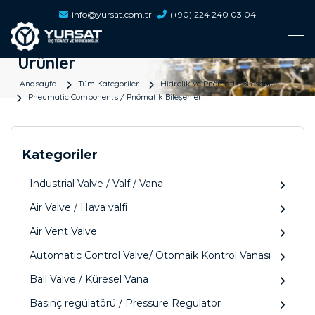
info@yursat.com.tr
(+90) 224 240 03 04
Ürünler
Anasayfa
Tüm Kategoriler
Hidrolik ve Pnömatik Bileşenler
Pneumatic Components / Pnömatik Bileşenler
Kategoriler
Industrial Valve / Valf / Vana
Air Valve / Hava valfi
Air Vent Valve
Automatic Control Valve/ Otomaik Kontrol Vanası
Ball Valve / Küresel Vana
Basınç regülatörü / Pressure Regulator