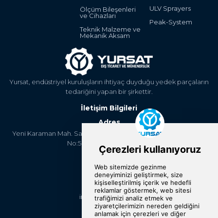
ULV Sprayers
Ölçüm Bileşenleri
ve Cihazları
Peak-System
Teknik Malzeme ve
Mekanik Aksam
Yursat, endüstriyel kuruluşların ihtiyaç duyduğu yedek parçaların
tedariğini yapan bir şirkettir.
İletişim Bilgileri
Adres
Yeni Karaman Mah. Sanayi Cad. 4. Kantar Sok. Asya Plaza Kat:5
No:505 Osmangazi/BURSA
Telefon
+90 224 2400304
E-Posta
info@yursat.com.tr
Bizi Takip Edin