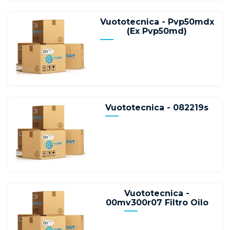
Vuototecnica - Pvp50mdx
(Ex Pvp50md)
Vuototecnica - 082219s
Vuototecnica -
00mv300r07 Filtro Oilo