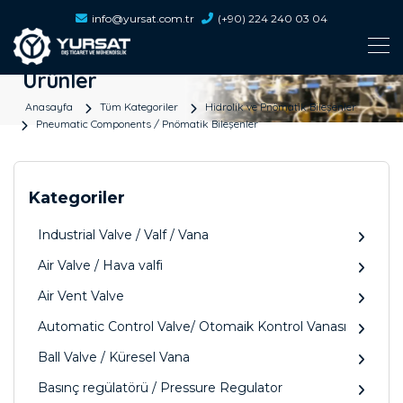
info@yursat.com.tr
(+90) 224 240 03 04
Ürünler
Anasayfa
Tüm Kategoriler
Hidrolik ve Pnömatik Bileşenler
Pneumatic Components / Pnömatik Bileşenler
Kategoriler
Industrial Valve / Valf / Vana
Air Valve / Hava valfi
Air Vent Valve
Automatic Control Valve/ Otomaik Kontrol Vanası
Ball Valve / Küresel Vana
Basınç regülatörü / Pressure Regulator