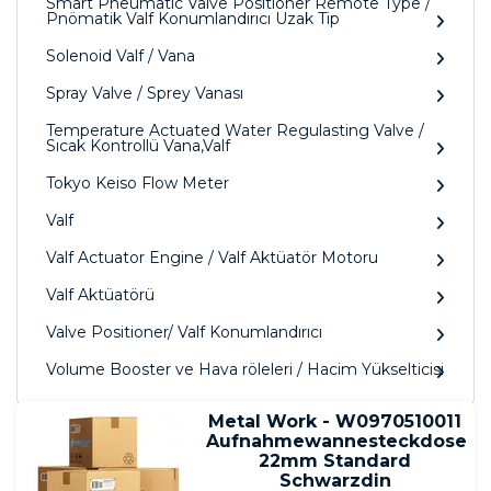
Smart Pneumatic Valve Positioner Remote Type /
Pnömatik Valf Konumlandırıcı Uzak Tip
Solenoid Valf / Vana
Spray Valve / Sprey Vanası
Temperature Actuated Water Regulasting Valve /
Sıcak Kontrollü Vana,Valf
Tokyo Keiso Flow Meter
Valf
Valf Actuator Engine / Valf Aktüatör Motoru
Valf Aktüatörü
Valve Positioner/ Valf Konumlandırıcı
Volume Booster ve Hava röleleri / Hacim Yükselticisi
Metal Work - W0970510011
Aufnahmewannesteckdose
22mm Standard
Schwarzdin