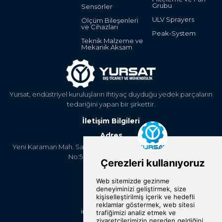
Grubu
Sensörler
ULV Sprayers
Ölçüm Bileşenleri
ve Cihazları
Peak-System
Teknik Malzeme ve
Mekanik Aksam
Yursat, endüstriyel kuruluşların ihtiyaç duyduğu yedek parçaların
tedariğini yapan bir şirkettir.
İletişim Bilgileri
Adres
Yeni Karaman Mah. Sanayi Cad. 4. Kantar Sok. Asya Plaza Kat:5
No:505 Osmangazi/BURSA
Telefon
+90 224 2400304
E-Posta
info@yursat.com.tr