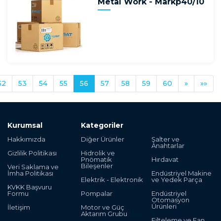
Metal Work - Markp40/10
52
53
54
55
56
57
58
59
60
»
»»
Kurumsal
Kategoriler
Hakkımızda
Diğer Ürünler
Şalter ve
Anahtarlar
Gizlilik Politikası
Hidrolik ve
Pnömatik
Hırdavat
Bileşenler
Veri Saklama ve
İmha Politikası
Endüstriyel Makine
Elektrik - Elektronik
ve Yedek Parça
KVKK Başvuru
Formu
Pompalar
Endüstriyel
Otomasyon
Ürünleri
İletişim
Motor ve Güç
Aktarım Grubu
Filteleme ve Fan