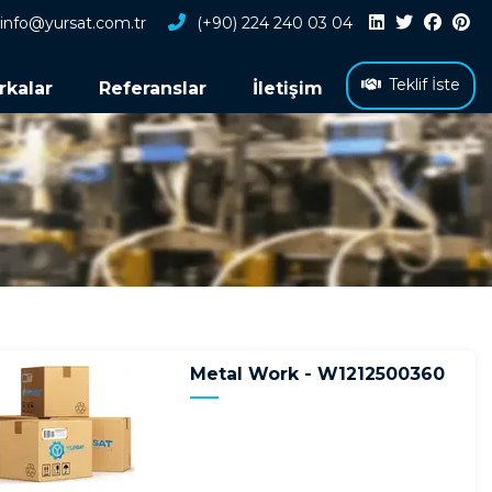
info@yursat.com.tr
(+90) 224 240 03 04
Teklif İste
rkalar
Referanslar
İletişim
Metal Work - W1212500360