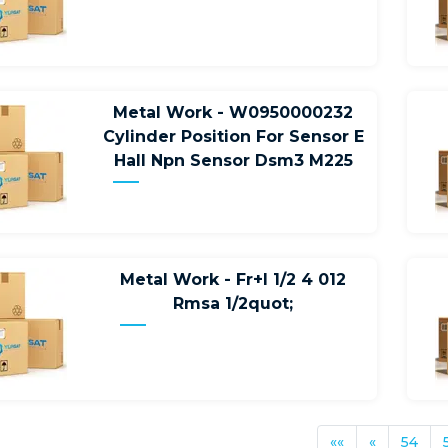
Metal Work - W0950000232
Cylinder Position For Sensor E
Hall Npn Sensor Dsm3 M225
Metal Work - Fr+l 1/2 4 012
Rmsa 1/2quot;
««
«
54