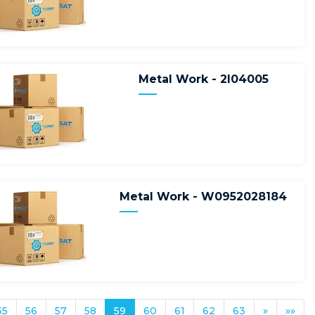
Metal Work - 2l04005
Metal Work - W0952028184
55
56
57
58
59
60
61
62
63
»
»»