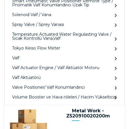
Smart Pneumatic Valve Positioner Remote Type /
Pnömatik Valf Konumlandırıcı Uzak Tip
Solenoid Valf / Vana
Spray Valve / Sprey Vanası
Temperature Actuated Water Regulasting Valve /
Sıcak Kontrollü Vana,Valf
Tokyo Keiso Flow Meter
Valf
Valf Actuator Engine / Valf Aktüatör Motoru
Valf Aktüatörü
Valve Positioner/ Valf Konumlandırıcı
Volume Booster ve Hava röleleri / Hacim Yükselticisi
Metal Work -
Z520910020200m