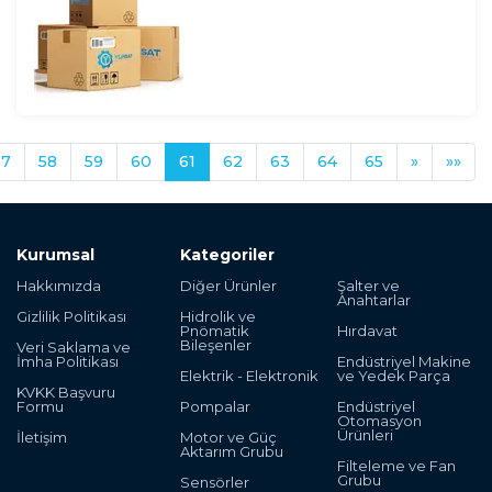
57
58
59
60
61
62
63
64
65
»
»»
Kurumsal
Kategoriler
Hakkımızda
Diğer Ürünler
Şalter ve
Anahtarlar
Gizlilik Politikası
Hidrolik ve
Pnömatik
Hırdavat
Bileşenler
Veri Saklama ve
İmha Politikası
Endüstriyel Makine
Elektrik - Elektronik
ve Yedek Parça
KVKK Başvuru
Formu
Pompalar
Endüstriyel
Otomasyon
Ürünleri
İletişim
Motor ve Güç
Aktarım Grubu
Filteleme ve Fan
Grubu
Sensörler