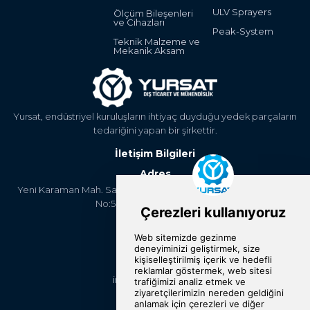
ULV Sprayers
Ölçüm Bileşenleri
ve Cihazları
Peak-System
Teknik Malzeme ve
Mekanik Aksam
Yursat, endüstriyel kuruluşların ihtiyaç duyduğu yedek parçaların
tedariğini yapan bir şirkettir.
İletişim Bilgileri
Adres
Yeni Karaman Mah. Sanayi Cad. 4. Kantar Sok. Asya Plaza Kat:5
No:505 Osmangazi/BURSA
Telefon
+90 224 2400304
E-Posta
info@yursat.com.tr
Bizi Takip Edin