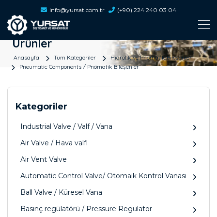
info@yursat.com.tr
(+90) 224 240 03 04
Ürünler
Anasayfa
Tüm Kategoriler
Hidrolik ve Pnömatik Bileşenler
Pneumatic Components / Pnömatik Bileşenler
Kategoriler
Industrial Valve / Valf / Vana
Air Valve / Hava valfi
Air Vent Valve
Automatic Control Valve/ Otomaik Kontrol Vanası
Ball Valve / Küresel Vana
Basınç regülatörü / Pressure Regulator