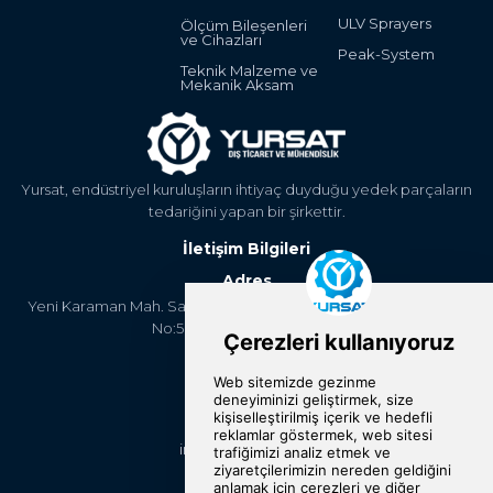
ULV Sprayers
Ölçüm Bileşenleri
ve Cihazları
Peak-System
Teknik Malzeme ve
Mekanik Aksam
Yursat, endüstriyel kuruluşların ihtiyaç duyduğu yedek parçaların
tedariğini yapan bir şirkettir.
İletişim Bilgileri
Adres
Yeni Karaman Mah. Sanayi Cad. 4. Kantar Sok. Asya Plaza Kat:5
No:505 Osmangazi/BURSA
Telefon
+90 224 2400304
E-Posta
info@yursat.com.tr
Bizi Takip Edin