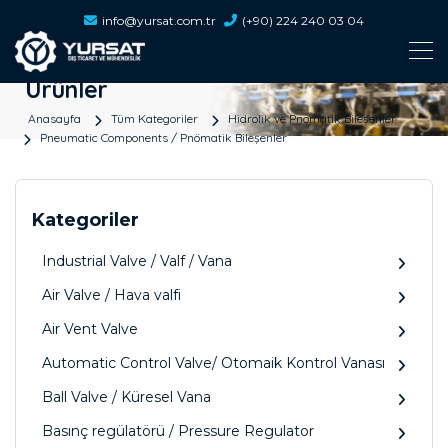
info@yursat.com.tr
(+90) 224 240 03 04
Ürünler
Anasayfa
Tüm Kategoriler
Hidrolik ve Pnömatik Bileşenler
Pneumatic Components / Pnömatik Bileşenler
Kategoriler
Industrial Valve / Valf / Vana
Air Valve / Hava valfi
Air Vent Valve
Automatic Control Valve/ Otomaik Kontrol Vanası
Ball Valve / Küresel Vana
Basınç regülatörü / Pressure Regulator