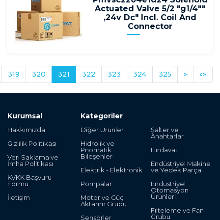
Actuated Valve 5/2 "g1/4""
,24v Dc" Incl. Coil And
Connector
319
320
321
322
323
324
325
»
»»
Kurumsal
Kategoriler
Hakkımızda
Diğer Ürünler
Şalter ve
Anahtarlar
Gizlilik Politikası
Hidrolik ve
Pnömatik
Hırdavat
Bileşenler
Veri Saklama ve
İmha Politikası
Endüstriyel Makine
Elektrik - Elektronik
ve Yedek Parça
KVKK Başvuru
Formu
Pompalar
Endüstriyel
Otomasyon
Ürünleri
İletişim
Motor ve Güç
Aktarım Grubu
Filteleme ve Fan
Grubu
Sensörler