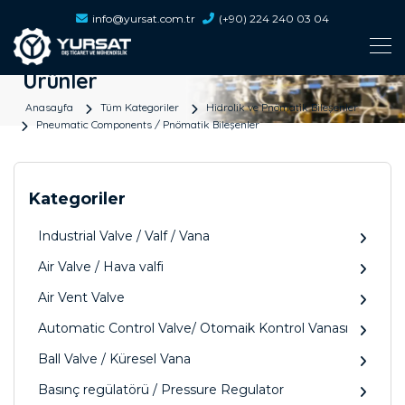
info@yursat.com.tr
(+90) 224 240 03 04
Ürünler
Anasayfa
Tüm Kategoriler
Hidrolik ve Pnömatik Bileşenler
Pneumatic Components / Pnömatik Bileşenler
Kategoriler
Industrial Valve / Valf / Vana
Air Valve / Hava valfi
Air Vent Valve
Automatic Control Valve/ Otomaik Kontrol Vanası
Ball Valve / Küresel Vana
Basınç regülatörü / Pressure Regulator