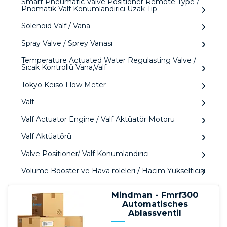
Smart Pneumatic Valve Positioner Remote Type /
Pnömatik Valf Konumlandırıcı Uzak Tip
Solenoid Valf / Vana
Spray Valve / Sprey Vanası
Temperature Actuated Water Regulasting Valve /
Sıcak Kontrollü Vana,Valf
Tokyo Keiso Flow Meter
Valf
Valf Actuator Engine / Valf Aktüatör Motoru
Valf Aktüatörü
Valve Positioner/ Valf Konumlandırıcı
Volume Booster ve Hava röleleri / Hacim Yükselticisi
Mindman - Fmrf300
Automatisches
Ablassventil