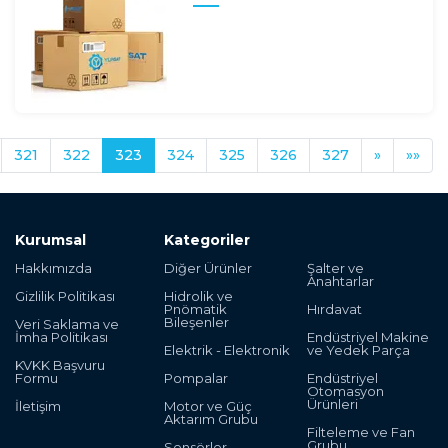
321
322
323
324
325
326
327
»
»»
Kurumsal
Kategoriler
Hakkımızda
Diğer Ürünler
Şalter ve
Anahtarlar
Gizlilik Politikası
Hidrolik ve
Pnömatik
Hırdavat
Bileşenler
Veri Saklama ve
İmha Politikası
Endüstriyel Makine
Elektrik - Elektronik
ve Yedek Parça
KVKK Başvuru
Formu
Pompalar
Endüstriyel
Otomasyon
Ürünleri
İletişim
Motor ve Güç
Aktarım Grubu
Filteleme ve Fan
Grubu
Sensörler