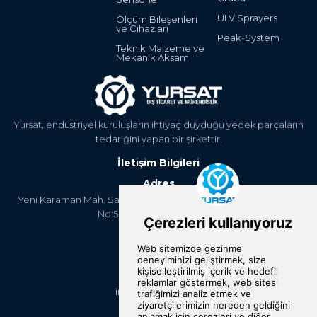
ULV Sprayers
Ölçüm Bileşenleri
ve Cihazları
Peak-System
Teknik Malzeme ve
Mekanik Aksam
Yursat, endüstriyel kuruluşların ihtiyaç duyduğu yedek parçaların
tedariğini yapan bir şirkettir.
İletişim Bilgileri
Adres
Yeni Karaman Mah. Sanayi Cad. 4. Kantar Sok. Asya Plaza Kat:5
No:505 Osmangazi/BURSA
Telefon
+90 224 2400304
E-Posta
info@yursat.com.tr
Bizi Takip Edin