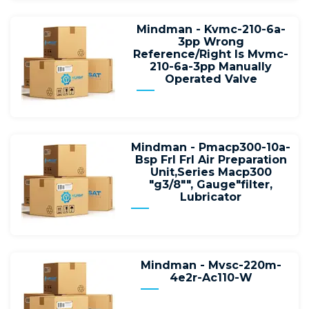
Mindman - Kvmc-210-6a-
3pp Wrong
Reference/Right Is Mvmc-
210-6a-3pp Manually
Operated Valve
Mindman - Pmacp300-10a-
Bsp Frl Frl Air Preparation
Unit,Series Macp300
"g3/8"", Gauge"filter,
Lubricator
Mindman - Mvsc-220m-
4e2r-Ac110-W