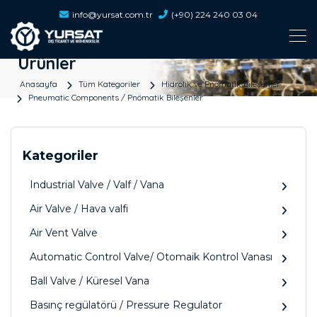
info@yursat.com.tr
(+90) 224 240 03 04
Ürünler
Anasayfa
Tüm Kategoriler
Hidrolik ve Pnömatik Bileşenler
Pneumatic Components / Pnömatik Bileşenler
Kategoriler
Industrial Valve / Valf / Vana
Air Valve / Hava valfi
Air Vent Valve
Automatic Control Valve/ Otomaik Kontrol Vanası
Ball Valve / Küresel Vana
Basınç regülatörü / Pressure Regulator