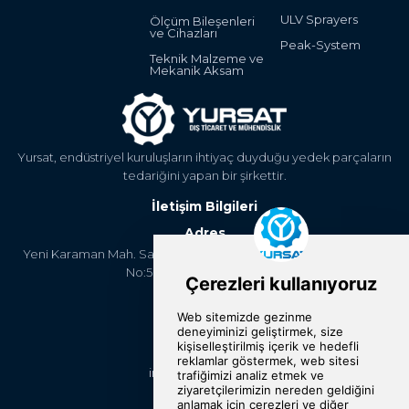
ULV Sprayers
Ölçüm Bileşenleri
ve Cihazları
Peak-System
Teknik Malzeme ve
Mekanik Aksam
Yursat, endüstriyel kuruluşların ihtiyaç duyduğu yedek parçaların
tedariğini yapan bir şirkettir.
İletişim Bilgileri
Adres
Yeni Karaman Mah. Sanayi Cad. 4. Kantar Sok. Asya Plaza Kat:5
No:505 Osmangazi/BURSA
Telefon
+90 224 2400304
E-Posta
info@yursat.com.tr
Bizi Takip Edin