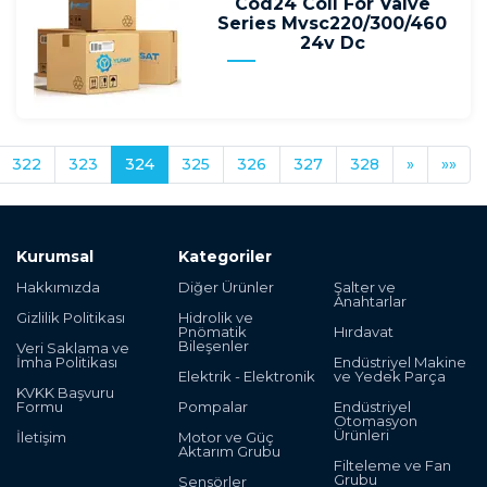
Cod24 Coil For Valve
Series Mvsc220/300/460
24v Dc
322
323
324
325
326
327
328
»
»»
Kurumsal
Kategoriler
Hakkımızda
Diğer Ürünler
Şalter ve
Anahtarlar
Gizlilik Politikası
Hidrolik ve
Pnömatik
Hırdavat
Bileşenler
Veri Saklama ve
İmha Politikası
Endüstriyel Makine
Elektrik - Elektronik
ve Yedek Parça
KVKK Başvuru
Formu
Pompalar
Endüstriyel
Otomasyon
Ürünleri
İletişim
Motor ve Güç
Aktarım Grubu
Filteleme ve Fan
Grubu
Sensörler